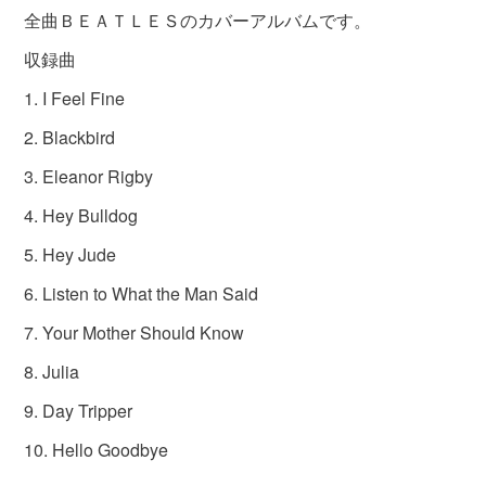
全曲ＢＥＡＴＬＥＳのカバーアルバムです。
収録曲
1. I Feel Fine
2. Blackbird
3. Eleanor Rigby
4. Hey Bulldog
5. Hey Jude
6. Listen to What the Man Said
7. Your Mother Should Know
8. Julia
9. Day Tripper
10. Hello Goodbye