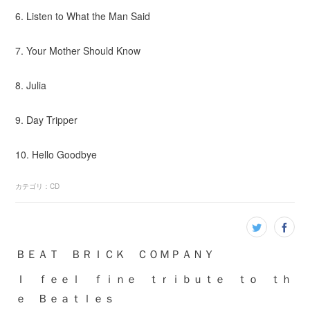
6. Listen to What the Man Said
7. Your Mother Should Know
8. Julia
9. Day Tripper
10. Hello Goodbye
カテゴリ
：
CD
ＢＥＡＴ ＢＲＩＣＫ ＣＯＭＰＡＮＹ
Ｉ ｆｅｅｌ ｆｉｎｅ ｔｒｉｂｕｔｅ ｔｏ ｔｈ
ｅ Ｂｅａｔｌｅｓ