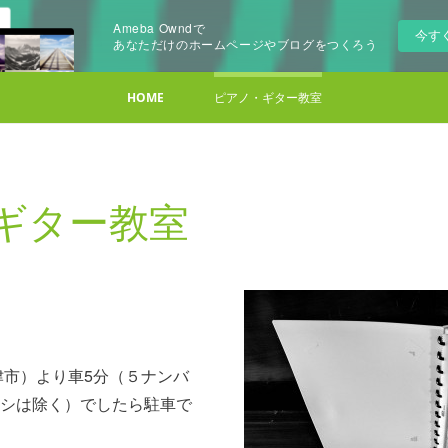
Ameba Owndで
今す
あなただけのホームページやブログをつくろう
HOME
ピアノ・ギター教室
ギター教室
津市）より車5分（５ナンバ
シは除く）でしたら駐車で