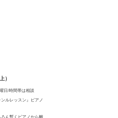
以上）
/曜日/時間帯は相談
ャンルレッスン』ピアノ
ちろん暫くピアノから離