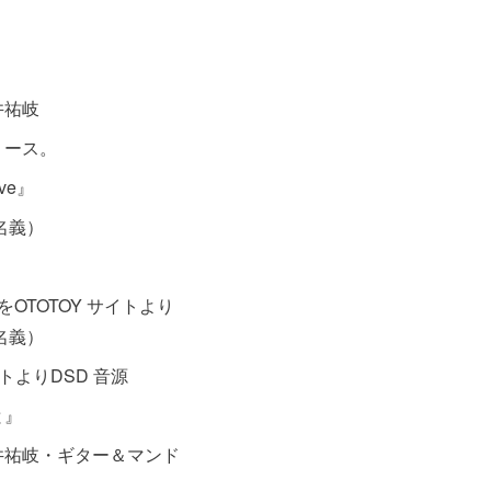
今井祐岐
リース。
ove』
T名義）
S』をOTOTOY サイトより
T名義）
イトよりDSD 音源
と』
井祐岐・ギター＆マンド
。