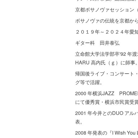
京都ボサノヴァセッション（2
ボサノヴァの伝統を京都か
２０１９年～２０２４年愛
ギター科 田井泰弘
立命館大学法学部卒'92 年渡米
HARU 高内氏（ｇ）に師事
帰国後ライブ・コンサート
グ等で活躍。
2000 年横浜JAZZ PROME
にて優秀賞・横浜市民賞受
2001 年今井とのDUO アルバ
表。
2008 年発表の『I Wish You 