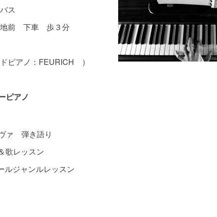
産バス
地前 下車 歩３分
ピアノ：FEURICH ）
ーピアノ
ヴァ 弾き語り
＆歌レッスン
ルジャンルレッスン
コース